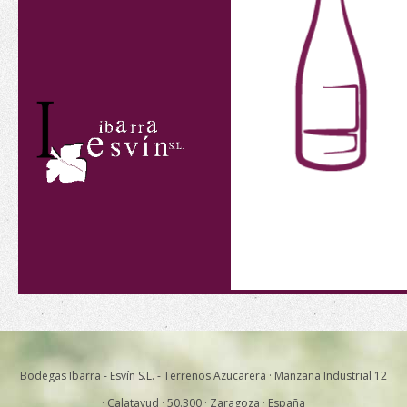
Bodegas Ibarra - Esvín S.L. - Terrenos Azucarera · Manzana Industrial 12
· Calatayud · 50.300 · Zaragoza · España